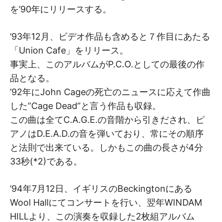
を’90年にリリースする。
’93年12月、ビデオ作品も含めると７作目にあたる
「Union Cafe」をリリース。
事実上、このアルバムがP.C.O.としての最後の作
品となる。
’92年にJohn Cageの死亡のニュースに応えて作曲
した”Cage Dead”と言う作品も収録。
この曲は全てC.A.G.E.の音階から引きだされ、ピ
アノはD.E.A.D.の音を弾いており、常にその順序
と法則で出来ている。しかもこの曲の長さが4分
33秒(*2)である。
’94年7月12日、イギリスのBeckingtonにある
Wool Hallにてコンサートを行い、翌年WINDAM
HILLより、この演奏を収録した2枚組アルバム