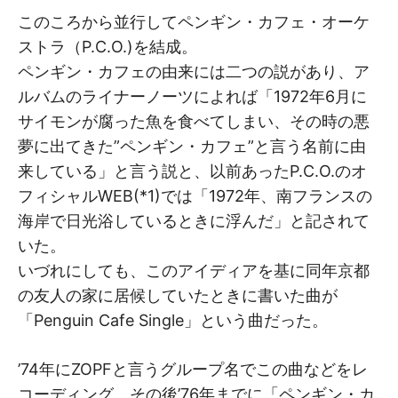
このころから並行してペンギン・カフェ・オーケ
ストラ（P.C.O.)を結成。
ペンギン・カフェの由来には二つの説があり、ア
ルバムのライナーノーツによれば「1972年6月に
サイモンが腐った魚を食べてしまい、その時の悪
夢に出てきた”ペンギン・カフェ”と言う名前に由
来している」と言う説と、以前あったP.C.O.のオ
フィシャルWEB(*1)では「1972年、南フランスの
海岸で日光浴しているときに浮んだ」と記されて
いた。
いづれにしても、このアイディアを基に同年京都
の友人の家に居候していたときに書いた曲が
「Penguin Cafe Single」という曲だった。
’74年にZOPFと言うグループ名でこの曲などをレ
コーディング、その後’76年までに「ペンギン・カ